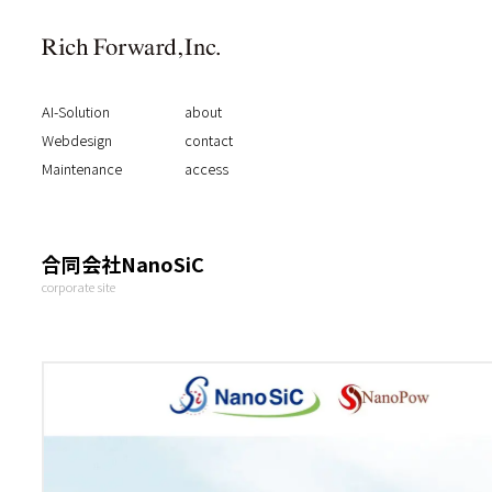
AI-Solution
about
Webdesign
contact
Maintenance
access
合同会社NanoSiC
corporate site